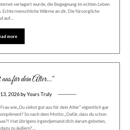
 Internet verlagert wurde, die Begegnung im echten Leben
 Echte menschliche Wärme an dir. Die fürsorgliche
nd auf…
ead more
 aus für dein Alter…“
 13, 2026
by
Yours Truly
rau wie„Du siehst gut aus für dein Alter“ eigentlich gar
Kompliment? So nach dem Motto:„Dafür, dass du schon
te was?! Hat übrigens irgendjemand dich darum gebeten,
 dazu zu äußern?…