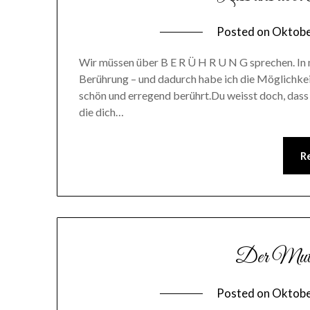
Posted on
Oktobe
Wir müssen über B E R Ü H R U N G sprechen. In 
Berührung – und dadurch habe ich die Möglichkeit
schön und erregend berührt.Du weisst doch, dass e
die dich…
R
Der Mut, a
Posted on
Oktobe