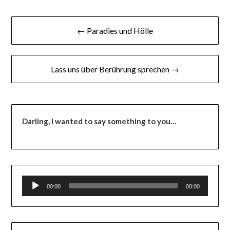
← Paradies und Hölle
Lass uns über Berührung sprechen →
Darling,
I wanted to say something to you…
Audio-
00:00
00:00
Player