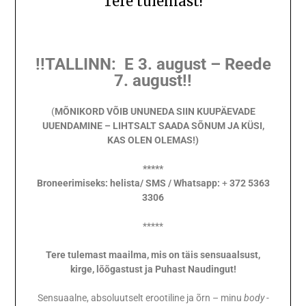
Tere tulemast!
!!TALLINN: E 3. august – Reede
7. august!!
(
MÕNIKORD VÕIB UNUNEDA SIIN KUUPÄEVADE
UUENDAMINE – LIHTSALT SAADA SÕNUM JA KÜSI,
KAS OLEN OLEMAS!)
*****
Broneerimiseks: helista
/ SMS / Whatsapp:
+
372 5363
3306
*****
Tere tulemast maailma, mis on täis sensuaalsust,
kirge, lõõgastust ja Puhast Naudingut!
Sensuaalne, absoluutselt erootiline ja õrn – minu
body -