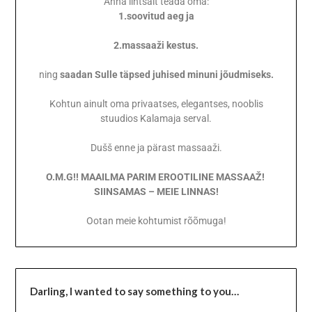
Anna lihtsalt teada oma:
1.soovitud aeg ja
2.massaaži kestus.
ning
saadan Sulle täpsed juhised minuni jõudmiseks.
Kohtun ainult oma privaatses, elegantses, nooblis
stuudios Kalamaja serval.
Dušš enne ja pärast massaaži.
O.M.G!! MAAILMA PARIM EROOTILINE MASSAAŽ!
SIINSAMAS – MEIE LINNAS!
Ootan meie kohtumist rõõmuga!
Darling,
I wanted to say something to you…