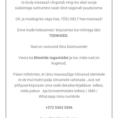
to-body
massaaž võrgutab ning mu alati sooja
südamega suhtumine saab Sind sügavalt puudutama.
Oh, ja muidugi ka väga hea, TÕELISELT hea massaaž!
Enne mulle helistamist/ kirjutamist loe mõttega läbi:
TEENUSED.
Seal on vastused Sinu küsimustele!
Vaata ka
klientide tagasisidet
ja loe, mida nad on
kogenud.
Palun mõistmist, et tänu massaažiga hõivatud olemisele
ei ole mul mahti palju sõnumeid vahetada. Just sel
põhjusel kirjutasin oma veebi detailse kirjelduse sellest,
mida pakun. Aja broneerimiseks helista / SMS /
Whatsapp minu numbrile
+372 5363 3306