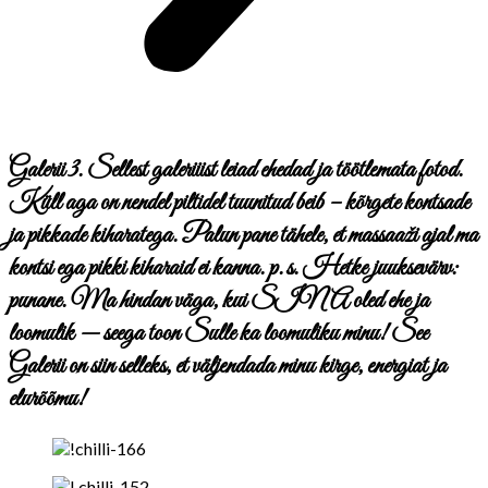
Galerii 3. Sellest galeriiist leiad ehedad ja töötlemata fotod.
Küll aga on nendel piltidel tuunitud beib – kõrgete kontsade
ja pikkade kiharatega. Palun pane tähele, et massaaži ajal ma
kontsi ega pikki kiharaid ei kanna. p.s. Hetke juuksevärv:
punane. Ma hindan väga, kui SINA oled ehe ja
loomulik — seega toon Sulle ka loomuliku minu! See
Galerii on siin selleks, et väljendada minu kirge, energiat ja
elurõõmu!