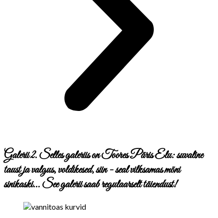
Galerii 2. Selles galeriis on Toores Päris Elu: suvaline
taust ja valgus, voldikesed, siin - seal vilksamas mõni
sinikaski... See galerii saab regulaarselt täiendust!