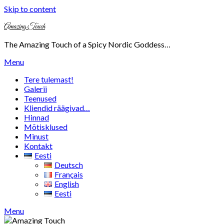
Skip to content
Amazing Touch
The Amazing Touch of a Spicy Nordic Goddess…
Menu
Tere tulemast!
Galerii
Teenused
Kliendid räägivad…
Hinnad
Mõtisklused
Minust
Kontakt
Eesti
Deutsch
Français
English
Eesti
Menu