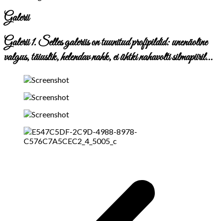
Galerii
Galerii 1. Selles galeriis on tuunitud profipildid: unenäoline
valgus, täiuslik, helendav nahk, ei ühtki nahavolti silmapiiril...