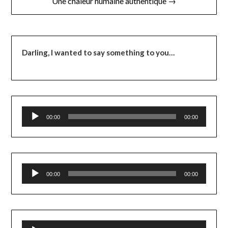
Une chaleur humaine authentique →
Darling,
I wanted to say something to you…
Lecteur
00:00
00:00
audio
Lecteur
00:00
00:00
audio
Lecteur