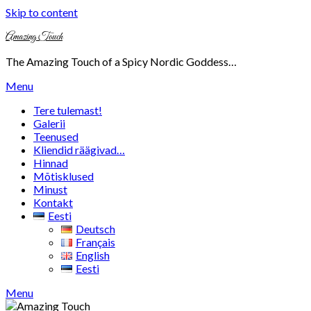
Skip to content
Amazing Touch
The Amazing Touch of a Spicy Nordic Goddess…
Menu
Tere tulemast!
Galerii
Teenused
Kliendid räägivad…
Hinnad
Mõtisklused
Minust
Kontakt
Eesti
Deutsch
Français
English
Eesti
Menu