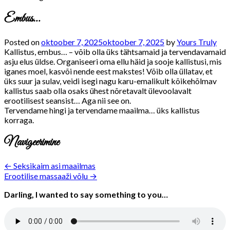
Embus…
Posted on
oktoober 7, 2025
oktoober 7, 2025
by
Yours Truly
Kallistus, embus… – võib olla üks tähtsamaid ja tervendavamaid
asju elus üldse. Organiseeri oma ellu häid ja sooje kallistusi, mis
iganes moel, kasvõi nende eest makstes! Võib olla üllatav, et
üks suur ja sulav, veidi isegi nagu karu-emalikult kõikehõlmav
kallistus saab olla osaks ühest nõretavalt ülevoolavalt
erootilisest seansist… Aga nii see on.
Tervendame hingi ja tervendame maailma… üks kallistus
korraga.
Navigeerimine
← Seksikaim asi maailmas
Erootilise massaaži võlu →
Darling,
I wanted to say something to you…