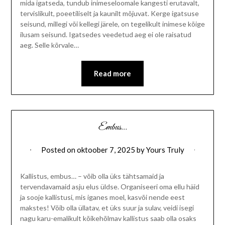
mida igatseda, tundub inimeseloomale kangesti erutavalt,
tervislikult, poeetiliselt ja kaunilt mõjuvat. Kerge igatsuse
seisund, millegi või kellegi järele, on tegelikult inimese kõige
ilusam seisund. Igatsedes veedetud aeg ei ole raisatud
aeg. Selle kõrvale…
Read more
Embus…
Posted on
oktoober 7, 2025
by
Yours Truly
Kallistus, embus… – võib olla üks tähtsamaid ja
tervendavamaid asju elus üldse. Organiseeri oma ellu häid
ja sooje kallistusi, mis iganes moel, kasvõi nende eest
makstes! Võib olla üllatav, et üks suur ja sulav, veidi isegi
nagu karu-emalikult kõikehõlmav kallistus saab olla osaks