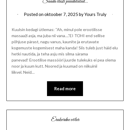
Saada ilusti puudutatud…
Posted on
oktoober 7, 2025
by
Yours Truly
Kuulsin kedagi ütlemas: “Ah, minul pole erootilisse
massaaži asja, ma juba nii vana….”EI TOHI end sellise
põhjuse pärast, nagu vanus, kaunite ja erutavate
kogemuste kogemisest maha kanda! Siis tuleb just häid elu
hetki nautida, ja teha asju mis silma särama
panevad! Erootilise massööri juurde tulekuks ei pea olema
noor ja kuum kutt. Noored ja kuumad on niikuinii
liikvel. Neid…
Read more
Erakordne võlur