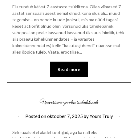
Elu tundub käivat 7-aastaste tsüklitena. Olles viimased 7
aastat sensuaalsusest eemal olnud, kuna elus oli… muud
tegemist… on nende kuude jooksul, mis ma nüüd tagasi
keset action’it olnud olen, võrsunud üks tähelepanek:
vahepeal on peale kasvanud kasvanud üks uus inimliik, (ehk
siis praegu kahekümnendates – ja varastes
kolmekümnendates) kelle “kasutusjuhendi” nüansse mul
alles õppida tuleb. Vaata, erootilise…
Read more
Universumi-poolne riukalik nali
Posted on
oktoober 7, 2025
by
Yours Truly
Seksuaalsetel aladel töötajad, aga ka näiteks