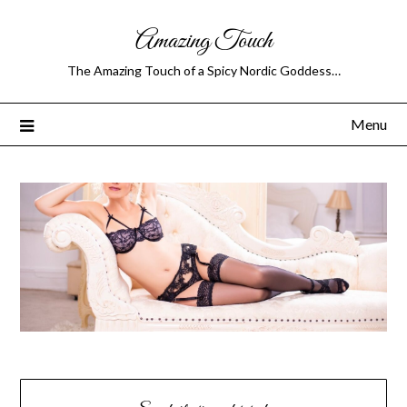
Skip
Amazing Touch
to
content
The Amazing Touch of a Spicy Nordic Goddess…
Menu
Mõtisklused