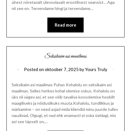
ühest nõretavalt ülevoolavalt erootilisest seansist… Aga
nii see on. Tervendame hingi ja tervendame…
Read more
Seksikaim asi maailmas
Posted on
oktoober 7, 2025
by
Yours Truly
Seksikaim asi maailmas Puhas Kohalolu on seksikaim asi
maailmas. Selles hetkes kohal olemise oskus. Kohalolu on
üks nii vägev asi, et see võib tavalise koosolemise hoobilt
maagiliseks ja nõiduslikuks muuta.Kohalolu, tundlikkus ja
märkamine – on need asjad mida kliendid minu juurde tulles
naudivad, Olgugi, et nad ehk enamasti ei oska öeldagi, mis
asi see täpselt on,…