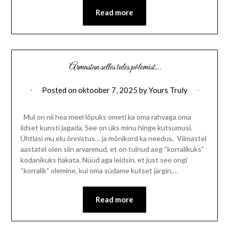
Read more
Armastan selles tules põlemist…
Posted on
oktoober 7, 2025
by
Yours Truly
Mul on nii hea meel lõpuks ometi ka oma rahvaga oma
iidset kunsti jagada. See on üks minu hinge kutsumusi.
Ühtlasi mu elu õnnistus… ja mõnikord ka needus. Viimastel
aastatel olen siin arvanmud, et on tulnud aeg “korralikuks”
kodanikuks hakata. Nüüd aga leidsin, et just see ongi
“korralik” olemine, kui oma südame kutset järgin,…
Read more