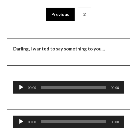
Previous
2
Darling,
I wanted to say something to you…
Audioesitaja
00:00
00:00
Audioesitaja
00:00
00:00