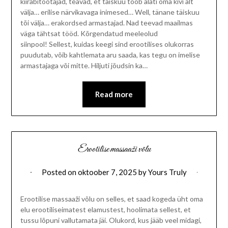
kiirabitöötajad, teavad, et täiskuu toob alati oma kivi alt
välja… erilise närvikavaga inimesed… Well, tänane täiskuu
tõi välja… erakordsed armastajad. Nad teevad maailmas
väga tähtsat tööd. Kõrgendatud meeleolud
siinpool! Sellest, kuidas keegi sind erootilises olukorras
puudutab, võib kahtlemata aru saada, kas tegu on imelise
armastajaga või mitte. Hiljuti jõudsin ka…
Read more
Erootilise massaaži võlu
Posted on
oktoober 7, 2025
by
Yours Truly
Erootilise massaaži võlu on selles, et saad kogeda üht oma
elu erootiliseimatest elamustest, hoolimata sellest, et
tussu lõpuni vallutamata jäi. Olukord, kus jääb veel midagi,