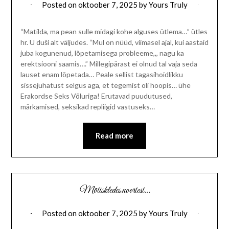
Posted on
oktoober 7, 2025
by
Yours Truly
“Matilda, ma pean sulle midagi kohe alguses ütlema…” ütles
hr. U duši alt väljudes. “Mul on nüüd, viimasel ajal, kui aastaid
juba kogunenud, lõpetamisega probleeme,,, nagu ka
erektsiooni saamis….” Millegipärast ei olnud tal vaja seda
lauset enam lõpetada… Peale sellist tagasihoidlikku
sissejuhatust selgus aga, et tegemist oli hoopis… ühe
Erakordse Seks Võluriga! Erutavad puudutused,
märkamised, seksikad repliigid vastuseks…
Read more
Mõtiskledes noortest…
Posted on
oktoober 7, 2025
by
Yours Truly